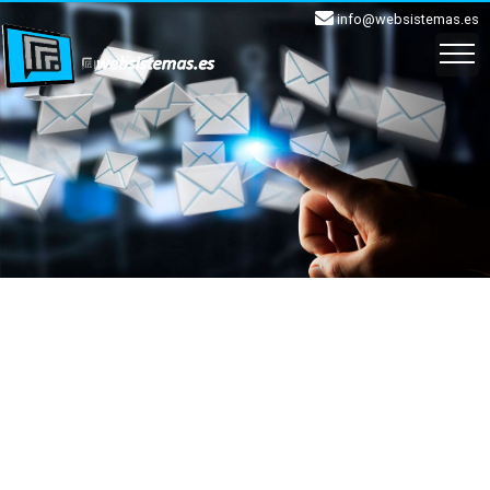
info@websistemas.es
INICIO
EMAIL
WEB
APLICACIONES
CLOUD
SOPORTE
CONTACTO