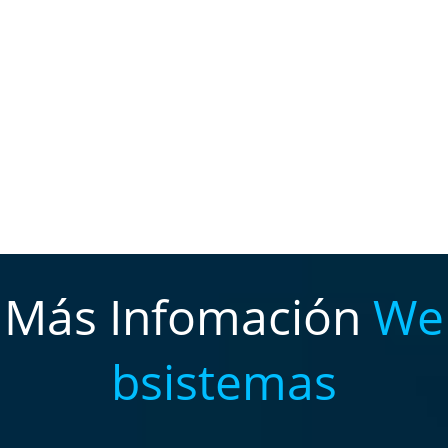
Más Infomación
We
bsistemas