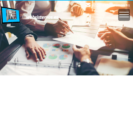
info@websistemas.es
INICIO
EMAIL
WEB
APLICACIONES
CLOUD
SOPORTE
CONTACTO