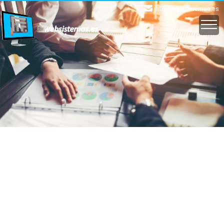
info@websistemas.es
INICIO
EMAIL
WEB
APLICACIONES
CLOUD
SOPORTE
CONTACTO