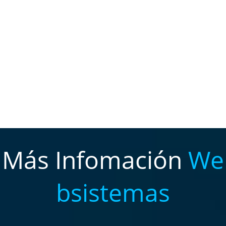
Más Infomación
We
bsistemas